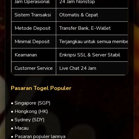
Jam Operasional
24 Jam Nonstop
Sistem Transaksi
Otomatis & Cepat
Metode Deposit
Transfer Bank, E-Wallet
Minimal Deposit
Terjangkau untuk semua member
Keamanan
Enkripsi SSL & Server Stabil
Customer Service
Live Chat 24 Jam
Pasaran Togel Populer
• Singapore (SGP)
• Hongkong (HK)
• Sydney (SDY)
• Macau
• Pasaran populer lainnya