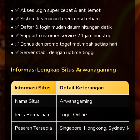
• ✅ Akses login super cepat & anti lemot
• ✅ Sistem keamanan terenkripsi terbaru
• ✅ Daftar & login mudah dalam hitungan detik
• ✅ Support customer service 24 jam nonstop
• ✅ Bonus dan promo togel melimpah setiap hari
• ✅ Server stabil dengan uptime tinggi
Informasi Lengkap Situs Arwanagaming
Informasi Situs
Detail Keterangan
Nama Situs
Arwanagaming
Jenis Permainan
Togel Online
Pasaran Tersedia
Singapore, Hongkong, Sydney, Macau,