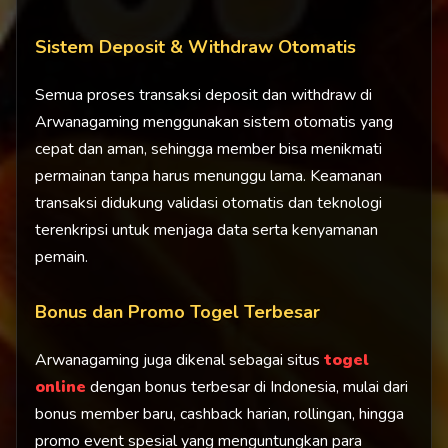
Sistem Deposit & Withdraw Otomatis
Semua proses transaksi deposit dan withdraw di
Arwanagaming menggunakan sistem otomatis yang
cepat dan aman, sehingga member bisa menikmati
permainan tanpa harus menunggu lama. Keamanan
transaksi didukung validasi otomatis dan teknologi
terenkripsi untuk menjaga data serta kenyamanan
pemain.
Bonus dan Promo Togel Terbesar
Arwanagaming juga dikenal sebagai situs
togel
online
dengan bonus terbesar di Indonesia, mulai dari
bonus member baru, cashback harian, rollingan, hingga
promo event spesial yang menguntungkan para