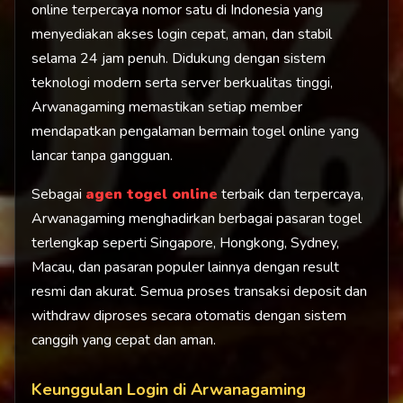
online terpercaya nomor satu di Indonesia yang
menyediakan akses login cepat, aman, dan stabil
selama 24 jam penuh. Didukung dengan sistem
teknologi modern serta server berkualitas tinggi,
Arwanagaming memastikan setiap member
mendapatkan pengalaman bermain togel online yang
lancar tanpa gangguan.
Sebagai
agen togel online
terbaik dan terpercaya,
Arwanagaming menghadirkan berbagai pasaran togel
terlengkap seperti Singapore, Hongkong, Sydney,
Macau, dan pasaran populer lainnya dengan result
resmi dan akurat. Semua proses transaksi deposit dan
withdraw diproses secara otomatis dengan sistem
canggih yang cepat dan aman.
Keunggulan Login di Arwanagaming