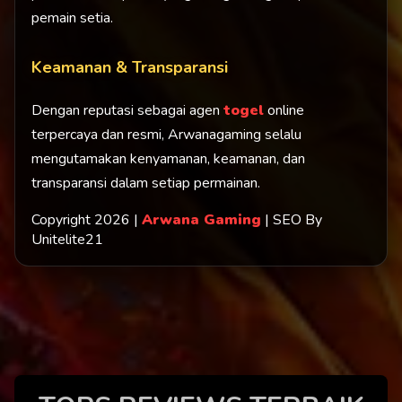
pemain setia.
Keamanan & Transparansi
Dengan reputasi sebagai agen
togel
online
terpercaya dan resmi, Arwanagaming selalu
mengutamakan kenyamanan, keamanan, dan
transparansi dalam setiap permainan.
Copyright 2026 |
Arwana Gaming
| SEO By
Unitelite21